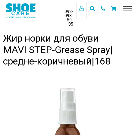
093-
093-
59-
>
05
Главная
Бренды
MAVI STEP
Жир норки для обуви
MAVI STEP-Grease Spray|
средне-коричневый|168