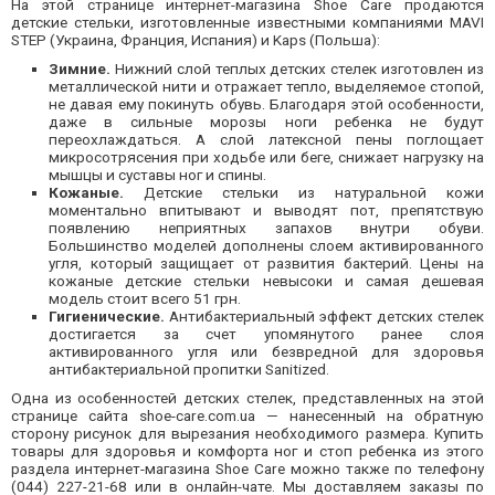
На этой странице интернет-магазина Shoe Care продаются
детские стельки, изготовленные известными компаниями MAVI
STEP (Украина, Франция, Испания) и Kaps (Польша):
Зимние.
Нижний слой теплых детских стелек изготовлен из
металлической нити и отражает тепло, выделяемое стопой,
не давая ему покинуть обувь. Благодаря этой особенности,
даже в сильные морозы ноги ребенка не будут
переохлаждаться. А слой латексной пены поглощает
микросотрясения при ходьбе или беге, снижает нагрузку на
мышцы и суставы ног и спины.
Кожаные.
Детские стельки из натуральной кожи
моментально впитывают и выводят пот, препятствую
появлению неприятных запахов внутри обуви.
Большинство моделей дополнены слоем активированного
угля, который защищает от развития бактерий. Цены на
кожаные детские стельки невысоки и самая дешевая
модель стоит всего 51 грн.
Гигиенические.
Антибактериальный эффект детских стелек
достигается за счет упомянутого ранее слоя
активированного угля или безвредной для здоровья
антибактериальной пропитки Sanitized.
Одна из особенностей детских стелек, представленных на этой
странице сайта shoe-care.com.ua — нанесенный на обратную
сторону рисунок для вырезания необходимого размера. Купить
товары для здоровья и комфорта ног и стоп ребенка из этого
раздела интернет-магазина Shoe Care можно также по телефону
(044) 227-21-68
или в онлайн-чате. Мы доставляем заказы по