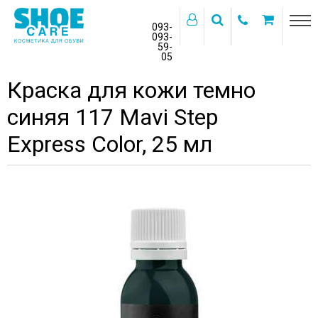
093-
093-
59-
>
05
Главная
Бренды
MAVI STEP
Краска для кожи темно
синяя 117 Mavi Step
Express Color, 25 мл