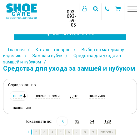
093-
093-
59-
>
05
показать фильтры
Главная
Каталог товаров
Выбор по материалу-
изделию
Замша и нубук
Средства для ухода за
замшей и нубуком
Средства для ухода за замшей и нубуком
Сортировать по:
цене
популярности
дате
наличию
названию
16
32
64
128
Показывать по:
1
2
3
4
5
6
7
8
9
вперед
»