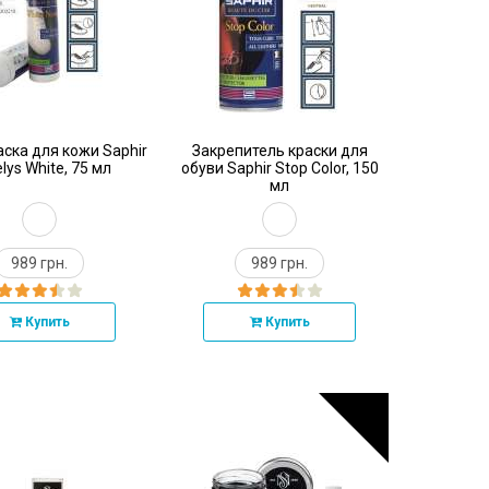
аска для кожи Saphir
Закрепитель краски для
lys White, 75 мл
обуви Saphir Stop Color, 150
мл
989 грн.
989 грн.
Купить
Купить