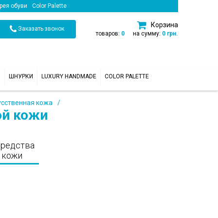
рея обуви
Color Palette
Корзина
Заказать звонок
товаров:
0
на сумму:
0 грн.
И
ШНУРКИ
LUXURY HANDMADE
COLOR PALETTE
усственная кожа
ой кожи
средства
 кожи