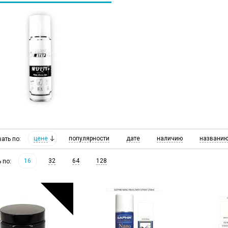
цене
популярности
дате
наличию
названи
вать по:
16
32
64
128
ь по: