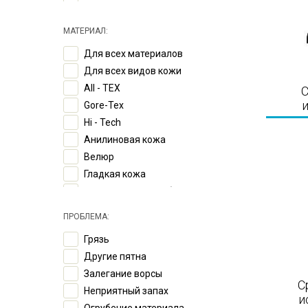
Золотой
Коричневый
МАТЕРИАЛ:
Красный
Для всех материалов
Малиновый
Для всех видов кожи
Оранжевый
All - TEX
С
Розовый
Gore-Tex
Серебряный
Hi - Tech
Серый
Анилиновая кожа
Синий
Велюр
Сиреневый
Гладкая кожа
Фиолетовый
Гладкая кожа/комбинация разных
Черный
цветов
Махагон
ПРОБЛЕМА:
Деликатная кожа
Светло-коричневый
Грязь
Жированная кожа
Темно-коричневый
Другие пятна
Жированный нубук
Темно-синий
Залегание ворсы
Замша
Охра
С
Неприятный запах
Канвас
Салатовый
и