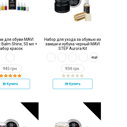
м для обуви MAVI
Набор для ухода за обувью из
 Balm Shine, 50 мл +
замши и нубука черный MAVI
абор красок
STEP Aurora Kit
ещё
945 грн.
934 грн.
Купить
Купить