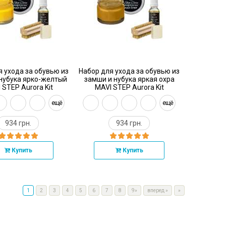
я ухода за обувью из
Набор для ухода за обувью из
нубука ярко-желтый
замши и нубука яркая охра
 STEP Aurora Kit
MAVI STEP Aurora Kit
ещё
ещё
934 грн.
934 грн.
Купить
Купить
1
2
3
4
5
6
7
8
9»
вперед
»
»