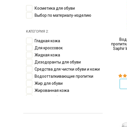
Флис
100 ml
Косметика для обуви
Шелк
125 ml
Выбор по материалу-изделию
Экзотические виды кож
150 ml
200 ml
250 ml
КАТЕГОРИЯ 2:
300 ml
Вод
Гладкая кожа
пропитк
5000 ml
Для кроссовок
Saphir 
Жидкая кожа
Дезодоранты для обуви
Средства для чистки обуви и кожи
Водоотталкивающие пропитки
Жир для обуви
Жированная кожа
Замша и нубук
Текстиль и мембранные ткани
Бальзамы, кондиционеры и
лосьоны
Крем для обуви