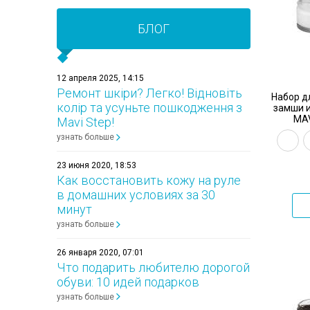
Наборы для ухода за обувью
БЛОГ
Краска для кожи и обуви
Воск для обуви
12 апреля 2025, 14:15
Ремонт шкіри? Легко! Відновіть
Набор д
колір та усуньте пошкодження з
замши и
MAV
Mavi Step!
узнать больше
23 июня 2020, 18:53
Как восстановить кожу на руле
в домашних условиях за 30
минут
узнать больше
26 января 2020, 07:01
Что подарить любителю дорогой
обуви: 10 идей подарков
узнать больше