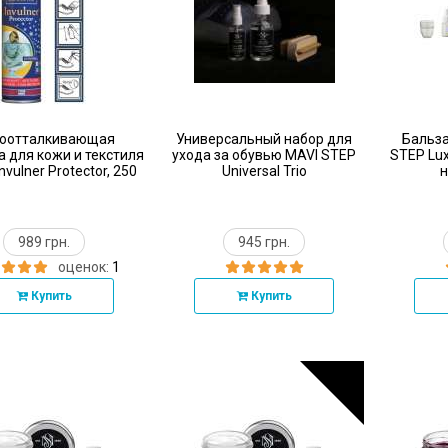
оотталкивающая
Универсальный набор для
Бальза
а для кожи и текстиля
ухода за обувью MAVI STEP
STEP Lux
Invulner Protector, 250
Universal Trio
н
мл
989 грн.
945 грн.
оценок:
1
Купить
Купить