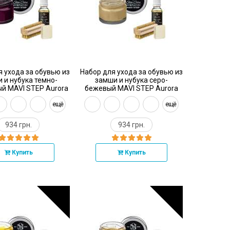
я ухода за обувью из
Набор для ухода за обувью из
 и нубука темно-
замши и нубука серо-
й MAVI STEP Aurora
бежевый MAVI STEP Aurora
Kit
Kit
ещё
ещё
934 грн.
934 грн.
Купить
Купить