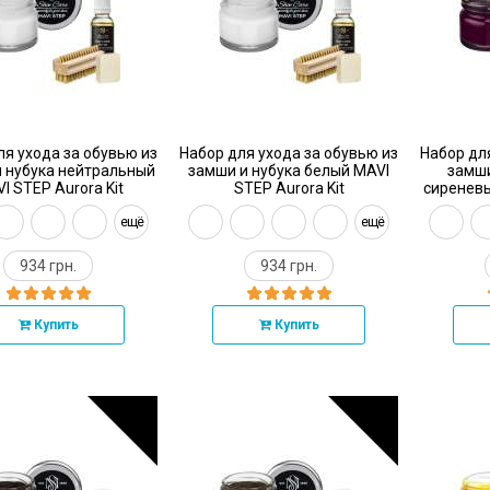
ля ухода за обувью из
Набор для ухода за обувью из
Набор дл
 нубука нейтральный
замши и нубука белый MAVI
замши
I STEP Aurora Kit
STEP Aurora Kit
сиреневы
ещё
ещё
934 грн.
934 грн.
Купить
Купить