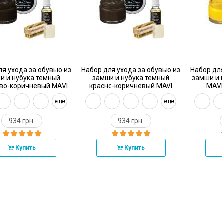
ля ухода за обувью из
Набор для ухода за обувью из
Набор дл
и и нубука темный
замши и нубука темный
замши и 
во-коричневый MAVI
красно-коричневый MAVI
MAVI
STEP Aurora Kit
STEP Aurora Kit
ещё
ещё
934 грн.
934 грн.
Купить
Купить