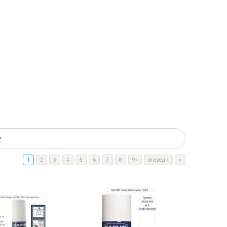
ю
1
2
3
4
5
6
7
8
9»
вперед
»
»