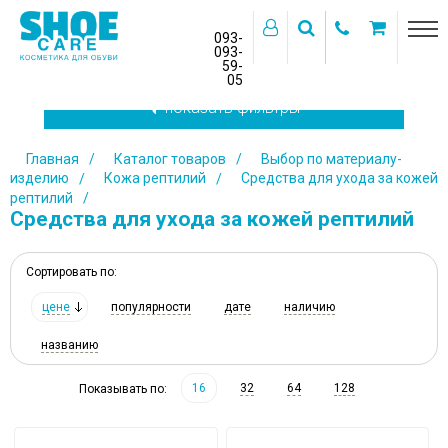
093-
093-
59-
>
05
показать фильтры
Главная
Каталог товаров
Выбор по материалу-
изделию
Кожа рептилий
Средства для ухода за кожей
рептилий
Средства для ухода за кожей рептилий
Сортировать по:
цене
популярности
дате
наличию
названию
16
32
64
128
Показывать по: