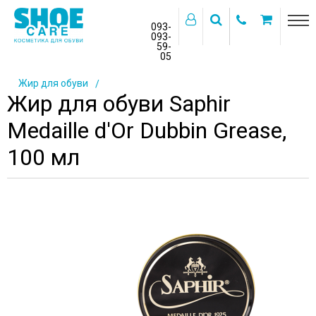
093-
093-
59-
>
05
Главная
Каталог товаров
Косметика для обуви
Жир для обуви
Жир для обуви Saphir
Medaille d'Or Dubbin Grease,
100 мл