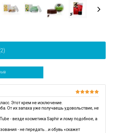
2)
зыв
ласс. Этот крем не исключение.
мба. От их запаха уже получаешь удовольствие, не
Tube - везде косметика Saphir и лому подобное, а
зования - не передать....и обувь «скажет