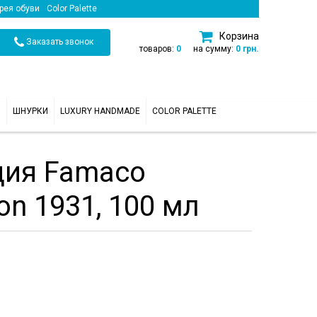
рея обуви
Color Palette
Корзина
Заказать звонок
товаров:
0
на сумму:
0 грн.
И
ШНУРКИ
LUXURY HANDMADE
COLOR PALETTE
ция Famaco
on 1931, 100 мл