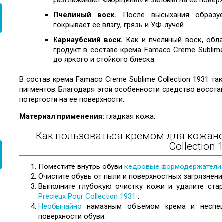
разглаживает «морщины» и заломы на ее поверх
Пчелиный воск.
После высыхания образу
покрывает ее влагу, грязь и УФ-лучей.
Карнаубский воск.
Как и пчелиный воск, обла
продукт в составе крема Famaco Creme Sublime
до яркого и стойкого блеска.
В состав крема Famaco Creme Sublime Collection 1931 т
пигментов. Благодаря этой особенности средство восста
потертости на ее поверхности.
Материал применения:
гладкая кожа.
Как пользоваться кремом для кожано
Collection
Поместите внутрь обуви
кедровые формодержатели
Очистите обувь от пыли и поверхностных загрязнен
Выполните глубокую очистку кожи и удалите ст
Precieux Pour Collection 1931
.
Необычайно
намазным
объемом крема и неспе
поверхности обуви.