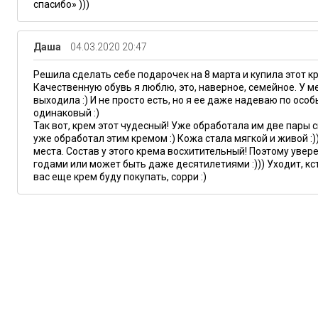
спасибо» )))
Даша
04.03.2020 20:47
Решила сделать себе подарочек на 8 марта и купила этот кр
Качественную обувь я люблю, это, наверное, семейное. У ме
выходила :) И не просто есть, но я ее даже надеваю по особ
одинаковый :)
Так вот, крем этот чудесный! Уже обработала им две пары с
уже обработал этим кремом :) Кожа стала мягкой и живой :)
места. Состав у этого крема восхитительный! Поэтому увер
годами или может быть даже десятилетиями :))) Уходит, кст
вас еще крем буду покупать, сорри :)