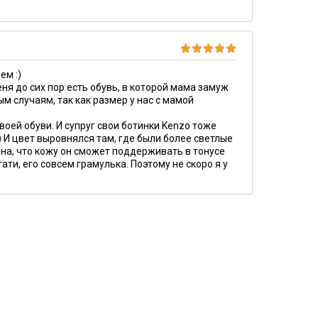
ем :)
ня до сих пор есть обувь, в которой мама замуж
ым случаям, так как размер у нас с мамой
воей обуви. И супруг свои ботинки Kenzo тоже
) И цвет выровнялся там, где были более светлые
ена, что кожу он сможет поддерживать в тонусе
ати, его совсем грамулька. Поэтому не скоро я у