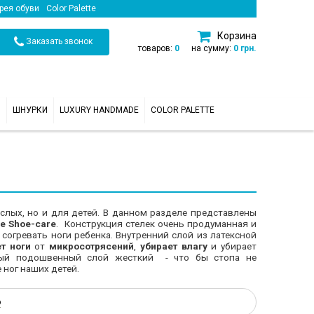
рея обуви
Color Palette
Корзина
Заказать звонок
товаров:
0
на сумму:
0 грн.
И
ШНУРКИ
LUXURY HANDMADE
COLOR PALETTE
слых, но и для детей. В данном разделе представлены
е Shoe-care
. Конструкция стелек очень продуманная и
ы согревать ноги ребенка. Внутренний слой из латексной
т ноги
от
микросотрясений
,
убирает влагу
и убирает
ный подошвенный слой жесткий - что бы стопа не
 ног наших детей.
ю