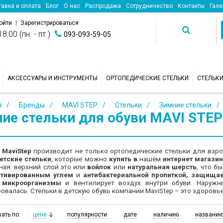
авка и оплата
Блог
О нас
Распродажа
Сотрудничество
Контакты
Гале
ойти
|
Зарегистрироваться
8:00 (пн. - пт.)
093-093-59-05
АКСЕССУАРЫ И ИНСТРУМЕНТЫ
ОРТОПЕДИЧЕСКИЕ СТЕЛЬКИ
СТЕЛЬК
я
Бренды
MAVI STEP
Стельки
Зимние стельки
ие стельки для обуви MAVI STEP
я
MaviStep
производит не только ортопедические стельки для взро
етские стельки
, которые можно
купить в
нашем
интернет магазин
ая: верхний слой это или
войлок
или
натуральная шерсть
, что б
ктивированным углем
и
антибактериальной пропиткой,
защищае
 микроорганизмы
и вентилирует воздух внутри обуви. Наруж
валась. Стельки в детскую обувь компании MaviStep – это здоровье
цене
популярности
дате
наличию
названи
вать по: