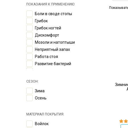
ПОКАЗАНИЯ К ПРИМЕНЕНИЮ:
Показыват
Боли в своде стопы
Грибок
Грибок ногтей
Дискомфорт
Мозоли и натоптыши
Неприятный запах
Работа стоя
Развитие бактерий
Скольжение стопы
Усталость
СЕЗОН:
Зимние
Эпидермофития стоп
Зима
Осень
МАТЕРИАЛ ПОКРЫТИЯ:
Войлок