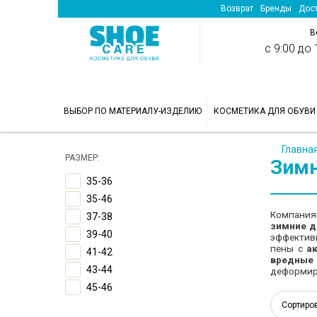
Возврат
Бренды
Дост
В
с 9:00 до 1
>
ВЫБОР ПО МАТЕРИАЛУ-ИЗДЕЛИЮ
КОСМЕТИКА ДЛЯ ОБУВИ
Главна
РАЗМЕР:
Зимн
35-36
35-46
Компани
37-38
зимние д
39-40
эффективн
пены с
а
41-42
вредные
43-44
деформиро
45-46
Сортиро