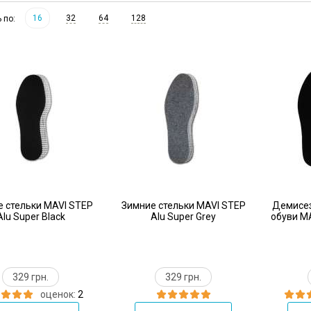
16
32
64
128
ь по:
 стельки MAVI STEP
Зимние стельки MAVI STEP
Демисез
Alu Super Black
Alu Super Grey
обуви MA
329 грн.
329 грн.
оценок:
2