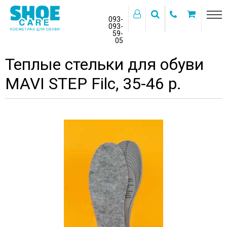
093-
093-
59-
>
05
Главная
Бренды
MAVI STEP
Теплые стельки для обуви
MAVI STEP Filc, 35-46 р.