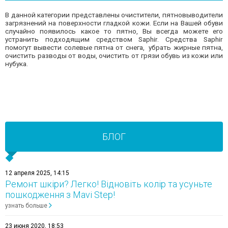
В данной категории представлены очистители, пятновыводители
загрязнений на поверхности гладкой кожи. Если на Вашей обуви
случайно появилось какое то пятно, Вы всегда можете его
устранить подходящим средством Saphir. Средства Saphir
помогут вывести солевые пятна от снега, убрать жирные пятна,
очистить разводы от воды, очистить от грязи обувь из кожи или
нубука.
БЛОГ
12 апреля 2025, 14:15
Ремонт шкіри? Легко! Відновіть колір та усуньте
пошкодження з Mavi Step!
узнать больше
23 июня 2020, 18:53