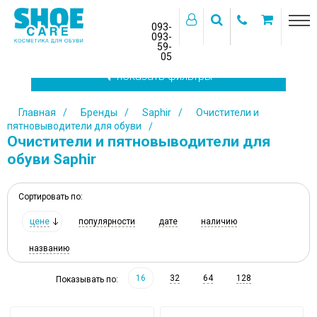
093-
093-
59-
>
05
показать фильтры
Главная
Бренды
Saphir
Очистители и
пятновыводители для обуви
Очистители и пятновыводители для
обуви Saphir
Сортировать по:
цене
популярности
дате
наличию
названию
16
32
64
128
Показывать по: