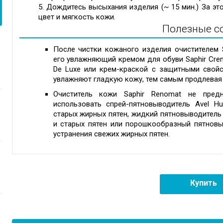
Дождитесь высыхания изделия (~ 15 мин.) За эт
цвет и мягкость кожи.
Полезные с
После чистки кожаного изделия очистителем 
его увлажняющий кремом для обуви Saphir Crem
De Luxe или крем-краской с защитными свойст
увлажняют гладкую кожу, тем самым продлевая 
Очиститель кожи Saphir Renomat не предн
использовать спрей-пятновыводитель Avel Hus
старых жирных пятен, жидкий пятновыводитель 
и старых пятен или порошкообразный пятновыв
устранения свежих жирных пятен.
Купить