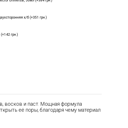
tor Universal, 50мл (+384 грн.)
вухсторонняя х/б (+351 грн.)
(+142 грн.)
в, восков и паст. Мощная формула
ткрыть её поры, благодаря чему материал