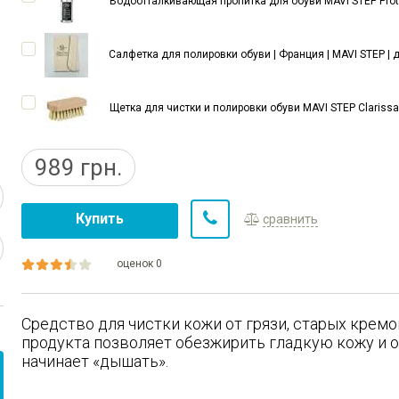
Водоотталкивающая пропитка для обуви MAVI STEP Protec
Салфетка для полировки обуви | Франция | MAVI STEP | д
Щетка для чистки и полировки обуви MAVI STEP Clarissa 
989
грн.
Купить
сравнить
оценок 0
Средство для чистки кожи от грязи, старых кремо
продукта позволяет обезжирить гладкую кожу и о
начинает «дышать».