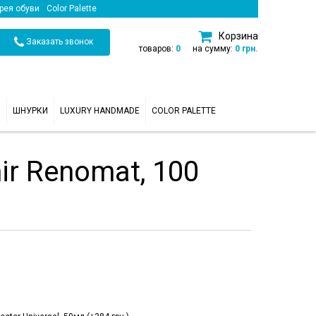
рея обуви
Color Palette
Корзина
Заказать звонок
товаров:
0
на сумму:
0 грн.
И
ШНУРКИ
LUXURY HANDMADE
COLOR PALETTE
r Renomat, 100