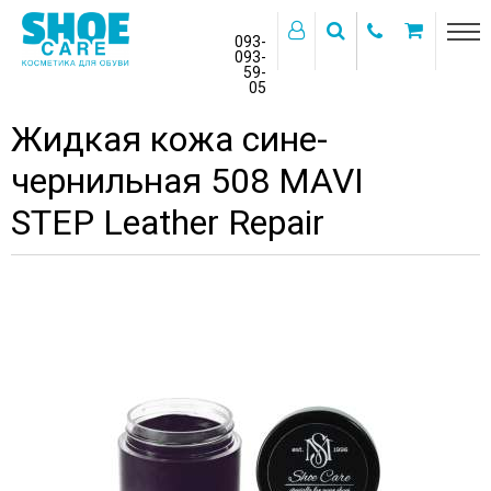
093-
093-
59-
>
05
Главная
Бренды
MAVI STEP
Жидкая кожа сине-
чернильная 508 MAVI
STEP Leather Repair