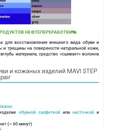
ПРОДУКТОВ НЕФТЕПЕРЕРАБОТКИ
а для восстановления внешнего вида обуви и
ны и трещины на поверхности натуральной кожи,
 вглубь материала, средство «сшивает» волокна
уви и кожаных изделий
MAVI STEP
pair
cleaner
.
изделие
обувной салфеткой
или
кисточкой
и
нет (~
60 минут).
й
.