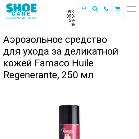
093-
093-
59-
>
05
Главная
Каталог товаров
Косметика для обуви
Аэрозольное средство
для ухода за деликатной
кожей Famaco Huile
Regenerante, 250 мл