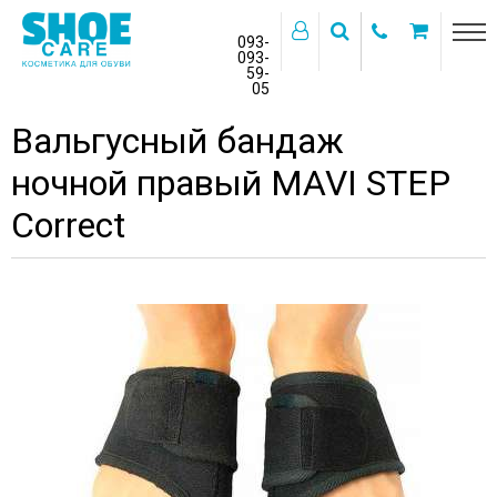
093-
093-
59-
>
05
Главная
Бренды
MAVI STEP
Вальгусный бандаж
ночной правый MAVI STEP
Correct