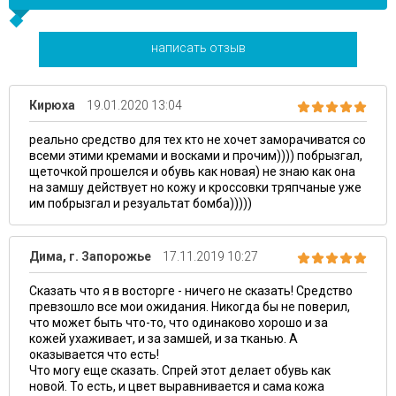
написать отзыв
Кирюха
19.01.2020 13:04
реально средство для тех кто не хочет заморачиватся со
всеми этими кремами и восками и прочим)))) побрызгал,
щеточкой прошелся и обувь как новая) не знаю как она
на замшу действует но кожу и кроссовки тряпчаные уже
им побрызгал и резуальтат бомба)))))
Дима, г. Запорожье
17.11.2019 10:27
Сказать что я в восторге - ничего не сказать! Средство
превзошло все мои ожидания. Никогда бы не поверил,
что может быть что-то, что одинаково хорошо и за
кожей ухаживает, и за замшей, и за тканью. А
оказывается что есть!
Что могу еще сказать. Спрей этот делает обувь как
новой. То есть, и цвет выравнивается и сама кожа