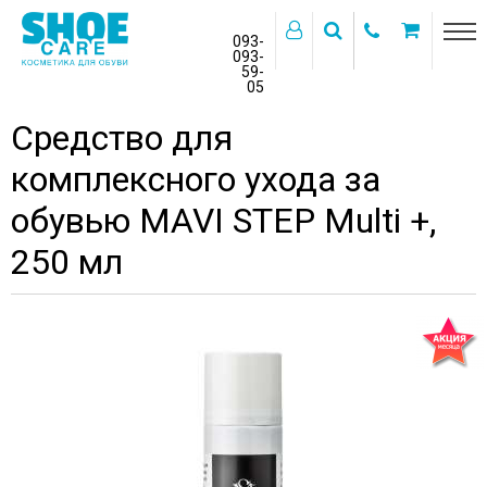
093-
093-
59-
>
05
Главная
Бренды
MAVI STEP
Средство для
комплексного ухода за
обувью MAVI STEP Multi +,
250 мл