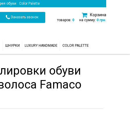
рея обуви
Color Palette
Корзина
Заказать звонок
товаров:
0
на сумму:
0 грн.
И
ШНУРКИ
LUXURY HANDMADE
COLOR PALETTE
олировки обуви
 волоса Famaco