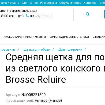
авка и оплата
Блог
О нас
Распродажа
Сотрудничество
Контакты
Гале
ойти
|
Зарегистрироваться
8:00 (пн. - пт.)
093-093-59-05
АКСЕССУАРЫ И ИНСТРУМЕНТЫ
ОРТОПЕДИЧЕСКИЕ СТЕЛЬКИ
СТЕЛЬК
струменты
Щетки для обуви
Для полировки
Средняя щетка для п
из светлого конского
Brosse Reluire
Артикул:
NUO08221899
Производитель:
Famaco (France)