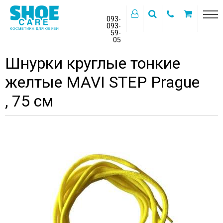
093-
093-
59-
>
05
Главная
Бренды
MAVI STEP
Шнурки круглые тонкие
желтые MAVI STEP Prague
, 75 см