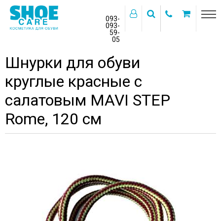
093-
093-
59-
>
05
Главная
Бренды
MAVI STEP
Шнурки для обуви
круглые красные с
салатовым MAVI STEP
Rome, 120 см