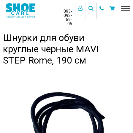
093-
093-
59-
>
05
Главная
Бренды
MAVI STEP
Шнурки для обуви
круглые черные MAVI
STEP Rome, 190 см