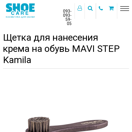
093-
093-
59-
>
05
Главная
Бренды
MAVI STEP
Щетка для нанесения
крема на обувь MAVI STEP
Kamila