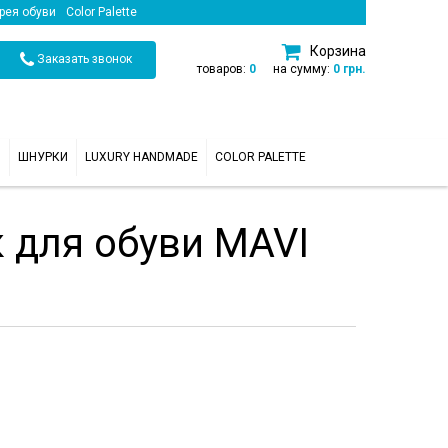
рея обуви
Color Palette
Корзина
Заказать звонок
товаров:
0
на сумму:
0 грн.
И
ШНУРКИ
LUXURY HANDMADE
COLOR PALETTE
 для обуви MAVI