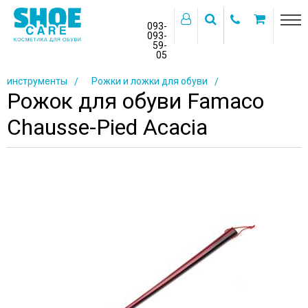
093-
093-
59-
>
05
Главная
Каталог товаров
Аксессуары и
инструменты
Рожки и ложки для обуви
Рожок для обуви Famaco
Chausse-Pied Acacia