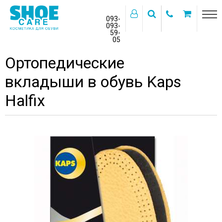
093-
093-
59-
>
05
Главная
Каталог товаров
Ортопедические
вкладыши в обувь Kaps
Halfix