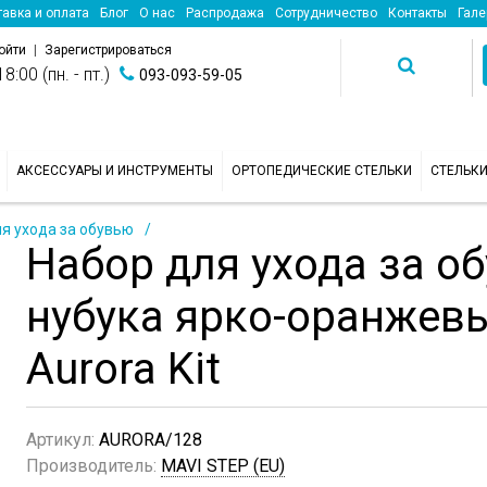
авка и оплата
Блог
О нас
Распродажа
Сотрудничество
Контакты
Гале
ойти
|
Зарегистрироваться
8:00 (пн. - пт.)
093-093-59-05
АКСЕССУАРЫ И ИНСТРУМЕНТЫ
ОРТОПЕДИЧЕСКИЕ СТЕЛЬКИ
СТЕЛЬК
я ухода за обувью
Набор для ухода за о
нубука ярко-оранжев
Aurora Kit
Артикул:
AURORA/128
Производитель:
MAVI STEP (EU)