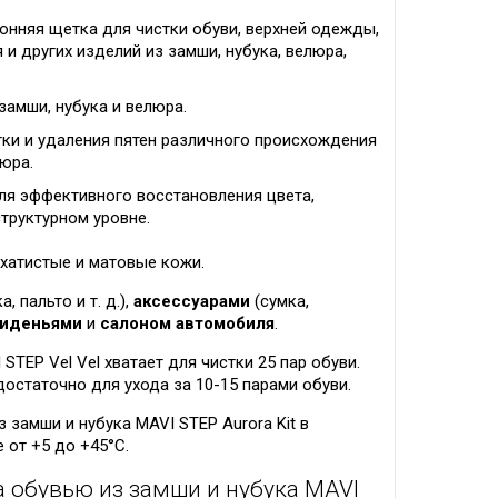
онняя щетка для чистки обуви, верхней одежды,
и других изделий из замши, нубука, велюра,
замши, нубука и велюра.
ки и удаления пятен различного происхождения
люра.
я эффективного восстановления цвета,
структурном уровне.
рхатистые и матовые кожи.
а, пальто и т. д.),
аксессуарами
(сумка,
иденьями
и
салоном автомобиля
.
STEP Vel Vel хватает для чистки 25 пар обуви.
 достаточно для ухода за 10-15 парами обуви.
 замши и нубука MAVI STEP Aurora Kit в
 от +5 до +45°C.
а обувью из замши и нубука MAVI