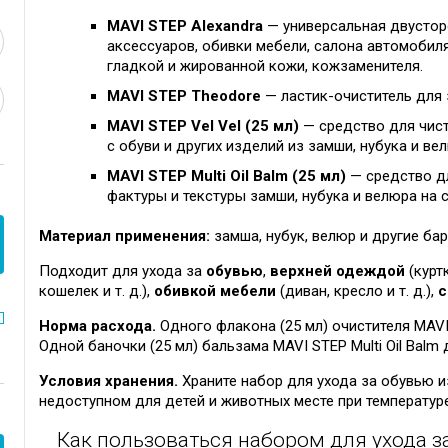
MAVI STEP Alexandra
— универсальная двустор
аксессуаров, обивки мебели, салона автомобиля 
гладкой и жированной кожи, кожзаменителя.
MAVI STEP Theodore
— ластик-очиститель для 
MAVI STEP Vel Vel (25 мл)
— средство для чист
с обуви и других изделий из замши, нубука и ве
MAVI STEP Multi Oil Balm (25 мл)
— средство дл
фактуры и текстуры замши, нубука и велюра на 
Материал применения:
замша, нубук, велюр и другие ба
Подходит для ухода за
обувью
,
верхней одеждой
(куртк
кошелек и т. д.),
обивкой мебели
(диван, кресло и т. д.),
с
Норма расхода.
Одного флакона (25 мл) очистителя MAVI 
Одной баночки (25 мл) бальзама MAVI STEP Multi Oil Balm
Условия хранения.
Храните набор для ухода за обувью из
недоступном для детей и животных месте при температуре
Как пользоваться набором для ухода з