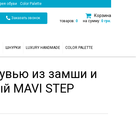
рея обуви
Color Palette
Корзина
Заказать звонок
товаров:
0
на сумму:
0 грн.
И
ШНУРКИ
LUXURY HANDMADE
COLOR PALETTE
бувью из замши и
ый MAVI STEP