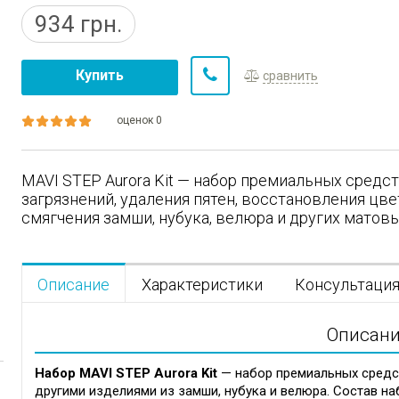
934
грн.
Купить
сравнить
оценок 0
MAVI STEP Aurora Kit — набор премиальных средст
загрязнений, удаления пятен, восстановления цвет
смягчения замши, нубука, велюра и других матовы
Описание
Характеристики
Консультаци
Описан
Набор MAVI STEP Aurora Kit
— набор премиальных средст
другими изделиями из замши, нубука и велюра. Состав на