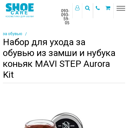
093-
093-
59-
>
05
Главная
Бренды
MAVI STEP
Наборы для ухода
за обувью
Набор для ухода за
обувью из замши и нубука
коньяк MAVI STEP Aurora
Kit