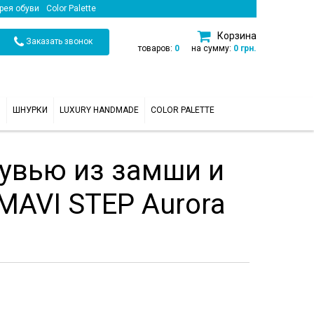
рея обуви
Color Palette
Корзина
Заказать звонок
товаров:
0
на сумму:
0 грн.
И
ШНУРКИ
LUXURY HANDMADE
COLOR PALETTE
бувью из замши и
MAVI STEP Aurora