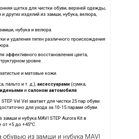
онняя щетка для чистки обуви, верхней одежды,
и других изделий из замши, нубука, велюра,
замши, нубука и велюра.
ки и удаления пятен различного происхождения
люра.
я эффективного восстановления цвета,
структурном уровне.
рхатистые и матовые кожи.
а, пальто и т. д.),
аксессуарами
(сумка,
иденьями
и
салоном автомобиля
.
STEP Vel Vel хватает для чистки 25 пар обуви.
 достаточно для ухода за 10-15 парами обуви.
 замши и нубука MAVI STEP Aurora Kit в
 от +5 до +45°C.
а обувью из замши и нубука MAVI