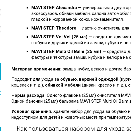
MAVI STEP Alexandra
— универсальная двустор
аксессуаров, обивки мебели, салона автомобиля 
гладкой и жированной кожи, кожзаменителя.
MAVI STEP Theodore
— ластик-очиститель для 
MAVI STEP Vel Vel (25 мл)
— средство для чист
с обуви и других изделий из замши, нубука и ве
MAVI STEP Multi Oil Balm (25 мл)
— средство дл
фактуры и текстуры замши, нубука и велюра на 
Материал применения:
замша, нубук, велюр и другие ба
Подходит для ухода за
обувью
,
верхней одеждой
(куртк
кошелек и т. д.),
обивкой мебели
(диван, кресло и т. д.),
с
Норма расхода.
Одного флакона (25 мл) очистителя MAVI 
Одной баночки (25 мл) бальзама MAVI STEP Multi Oil Balm
Условия хранения.
Храните набор для ухода за обувью из
недоступном для детей и животных месте при температуре
Как пользоваться набором для ухода з