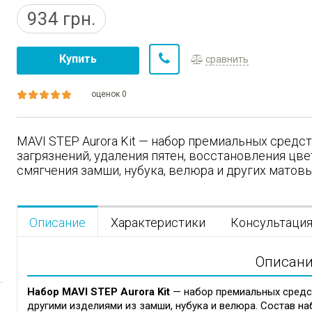
934
грн.
Купить
сравнить
оценок 0
MAVI STEP Aurora Kit — набор премиальных средст
загрязнений, удаления пятен, восстановления цвет
смягчения замши, нубука, велюра и других матовы
Описание
Характеристики
Консультаци
Описан
Набор MAVI STEP Aurora Kit
— набор премиальных средст
другими изделиями из замши, нубука и велюра. Состав на