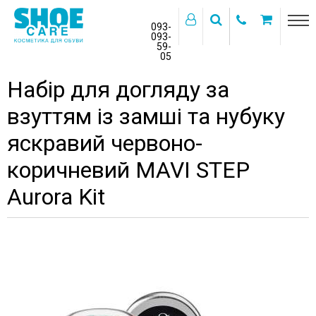
093-
093-
59-
>
05
Главная
Каталог товаров
Набір для догляду за
взуттям із замші та нубуку
яскравий червоно-
коричневий MAVI STEP
Aurora Kit