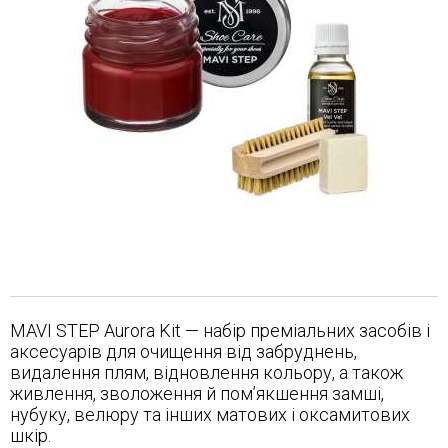
MAVI STEP Aurora Kit — набір преміальних засобів і
аксесуарів для очищення від забруднень,
видалення плям, відновлення кольору, а також
живлення, зволоження й пом’якшення замші,
нубуку, велюру та інших матових і оксамитових
шкір.