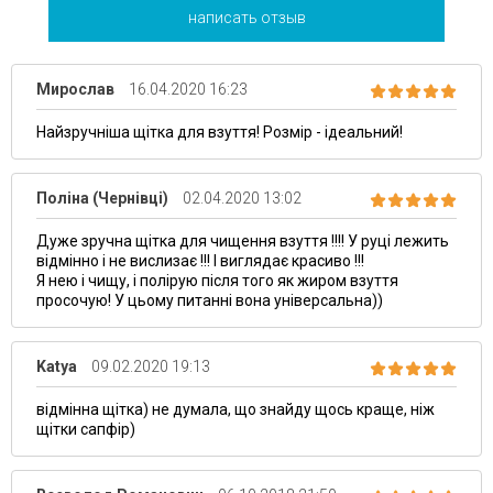
написать отзыв
Мирослав
16.04.2020 16:23
Найзручніша щітка для взуття! Розмір - ідеальний!
Поліна (Чернівці)
02.04.2020 13:02
Дуже зручна щітка для чищення взуття !!!! У руці лежить
відмінно і не вислизає !!! І виглядає красиво !!!
Я нею і чищу, і полірую після того як жиром взуття
просочую! У цьому питанні вона універсальна))
Katya
09.02.2020 19:13
відмінна щітка) не думала, що знайду щось краще, ніж
щітки сапфір)