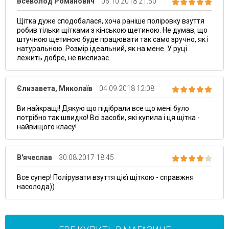
Bсеволод Романович
06.10.2018 21:50
Щітка дуже сподобалася, хоча раніше поліровку взуття
робив тільки щітками з кінською щетиною. Не думав, що
штучною щетиною буде працювати так само зручно, як і
натуральною. Розмір ідеальний, як на мене. У руці
лежить добре, не вислизає.
Єлизавета, Миколаїв
04.09.2018 12:08
Ви найкращі! Дякую що підібрали все що мені було
потрібно так швидко! Всі засоби, які купила і ця щітка -
найвищого класу!
B'ячеслав
30.08.2017 18:45
Все супер! Полірувати взуття цієї щіткою - справжня
насолода))