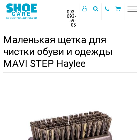
093-
093-
59-
>
05
Главная
Бренды
MAVI STEP
Маленькая щетка для
чистки обуви и одежды
MAVI STEP Haylee