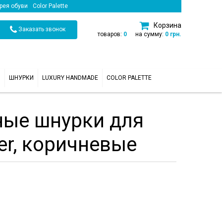
рея обуви
Color Palette
Корзина
Заказать звонок
товаров:
0
на сумму:
0 грн.
И
ШНУРКИ
LUXURY HANDMADE
COLOR PALETTE
ные шнурки для
er, коричневые