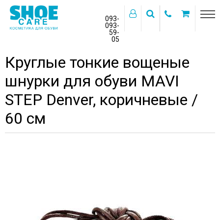
093-
093-
59-
>
05
Главная
Бренды
MAVI STEP
Круглые тонкие вощеные
шнурки для обуви MAVI
STEP Denver, коричневые /
60 см