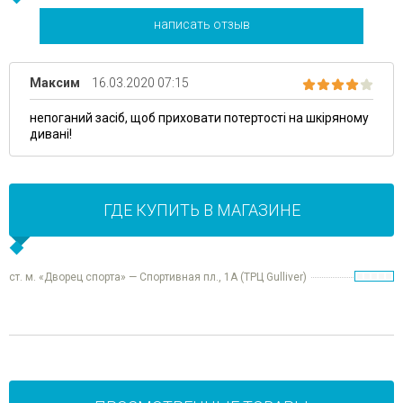
написать отзыв
Максим
16.03.2020 07:15
непоганий засіб, щоб приховати потертості на шкіряному
дивані!
ГДЕ КУПИТЬ В МАГАЗИНЕ
ст. м. «Дворец спорта» — Спортивная пл., 1А (ТРЦ Gulliver)