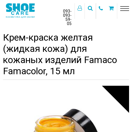
093-
093-
59-
>
05
Главная
Бренды
Famaco
Крем-краска желтая
(жидкая кожа) для
кожаных изделий Famaco
Famacolor, 15 мл