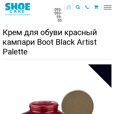
093-
093-
59-
>
05
Главная
Бренды
BOOT BLACK 1919
Крем для обуви красный
кампари Boot Black Artist
Palette