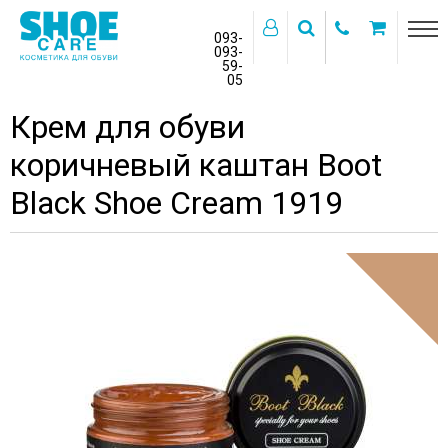
093-
093-
59-
>
05
Главная
Бренды
BOOT BLACK 1919
Крем для обуви
коричневый каштан Boot
Black Shoe Cream 1919