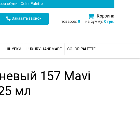
рея обуви
Color Palette
Корзина
Заказать звонок
товаров:
0
на сумму:
0 грн.
И
ШНУРКИ
LUXURY HANDMADE
COLOR PALETTE
невый 157 Mavi
 25 мл