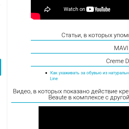
Статьи, в которых упом
MAVI
Creme D
Как ухаживать за обувью из натураль
Line
Видео, в которых показано действие кр
Beaute в комплексе с друго