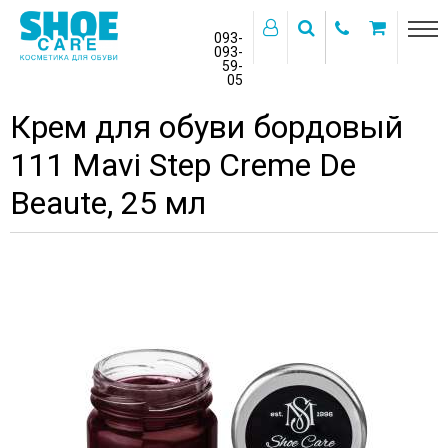
093-
093-
59-
>
05
Главная
Каталог товаров
Крем для обуви бордовый
111 Mavi Step Creme De
Beaute, 25 мл