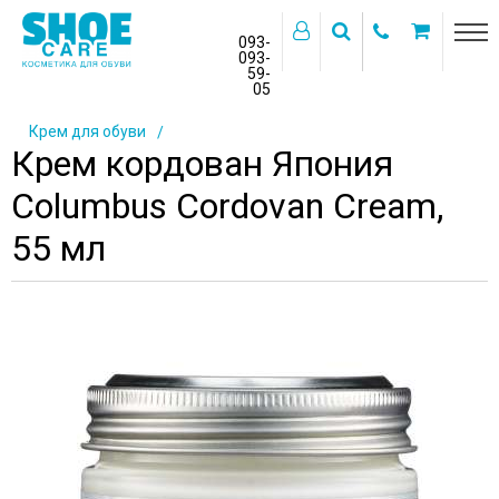
093-
093-
59-
>
05
Главная
Каталог товаров
Косметика для обуви
Крем для обуви
Крем кордован Япония
Columbus Cordovan Cream,
55 мл