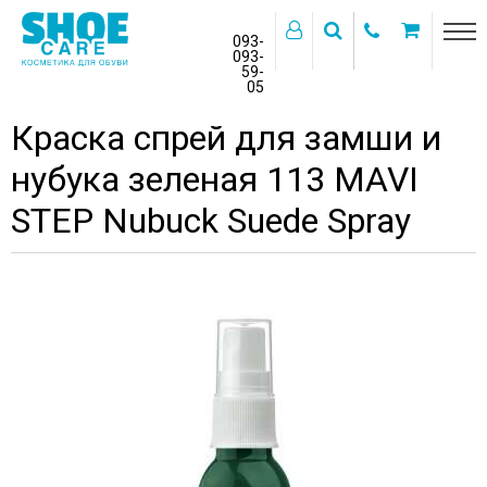
093-
093-
59-
>
05
Главная
Бренды
MAVI STEP
Краска спрей для замши и
нубука зеленая 113 MAVI
STEP Nubuck Suede Spray