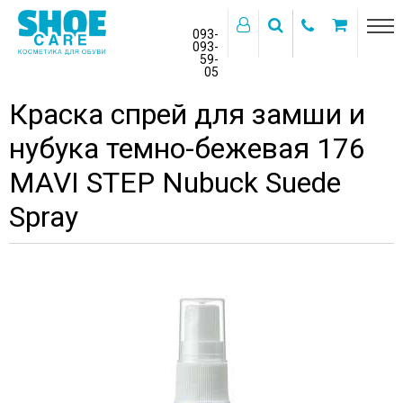
093-
093-
59-
>
05
Главная
Бренды
MAVI STEP
Краска спрей для замши и
нубука темно-бежевая 176
MAVI STEP Nubuck Suede
Spray