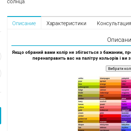
солнца.
Описание
Характеристики
Консультаци
Описан
Якщо обраний вами колір не збігається з бажаним, пр
перенаправить вас на палітру кольорів і ви 
Вибрати кол