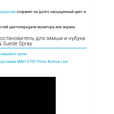
средства
сохранит на долго насыщенный цвет и
стей цветопередачи монитора или экрана
осстановитель для замши и нубука
 Suede Spray
въевшейся грязи
едствами MAVI STEP Prime Avenue Line