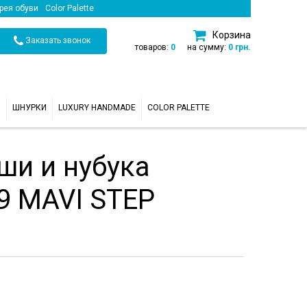
рея обуви
Color Palette
Корзина
Заказать звонок
товаров:
0
на сумму:
0 грн.
И
ШНУРКИ
LUXURY HANDMADE
COLOR PALETTE
ши и нубука
9 MAVI STEP