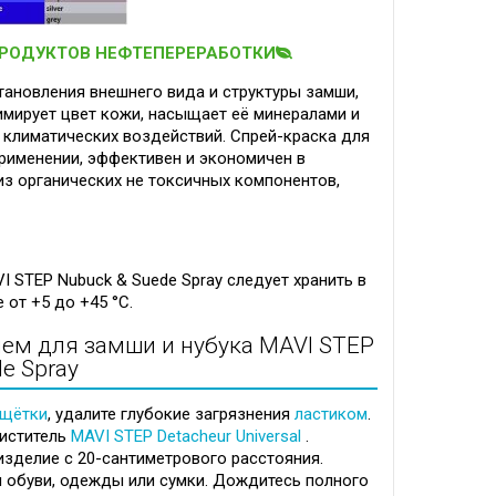
ПРОДУКТОВ НЕФТЕПЕРЕРАБОТКИ
тановления внешнего вида и структуры замши,
имирует цвет кожи, насыщает её минералами и
т климатических воздействий. Спрей-краска для
применении, эффективен и экономичен в
из органических не токсичных компонентов,
I STEP Nubuck & Suede Spray следует хранить в
 от +5 до +45 °C.
ем для замши и нубука MAVI STEP
e Spray
щётки
, удалите глубокие загрязнения
ластиком
.
иститель
MAVI STEP Detacheur Universal
.
изделие с 20-сантиметрового расстояния.
 обуви, одежды или сумки. Дождитесь полного