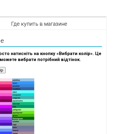
я
Где купить в магазине
ие
осто натисніть на кнопку «Вибрати колір». Це
зможете вибрати потрібний відтінок.
ір