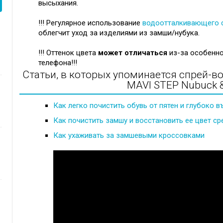
высыхания.
!!! Регулярное использование
водоотталкивающего 
облегчит уход за изделиями из замши/нубука.
!!! Оттенок цвета
может отличаться
из-за особенно
телефона!!!
Статьи, в которых упоминается спрей-в
MAVI STEP Nubuck &
Как легко почистить обувь от пятен и глубоко 
Как почистить замшу и восстановить ее цвет ср
Как ухаживать за замшевыми кроссовками