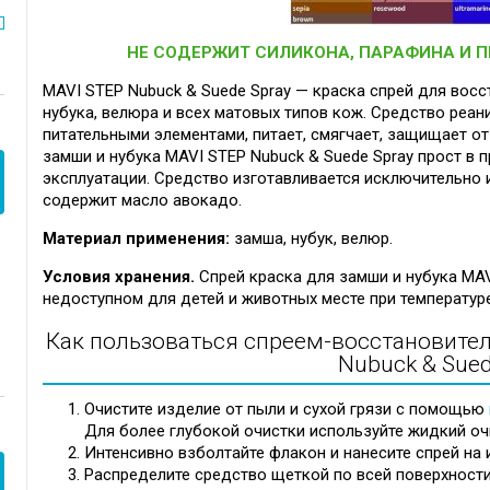
НЕ СОДЕРЖИТ СИЛИКОНА, ПАРАФИНА И 
MAVI STEP Nubuck & Suede Spray — краска спрей для восс
нубука, велюра и всех матовых типов кож. Средство реан
питательными элементами, питает, смягчает, защищает о
замши и нубука MAVI STEP Nubuck & Suede Spray прост в 
эксплуатации. Средство изготавливается исключительно 
содержит масло авокадо.
Материал применения:
замша, нубук, велюр.
Условия хранения.
Спрей краска для замши и нубука MAV
недоступном для детей и животных месте при температуре
Как пользоваться спреем-восстановител
Nubuck & Sued
Очистите изделие от пыли и сухой грязи с помощью
Для более глубокой очистки используйте жидкий оч
Интенсивно взболтайте флакон и нанесите спрей на 
Распределите средство щеткой по всей поверхности