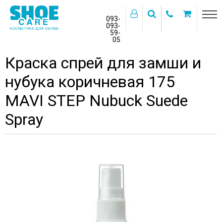
093-
093-
59-
>
05
Главная
Бренды
MAVI STEP
Краска спрей для замши и
нубука коричневая 175
MAVI STEP Nubuck Suede
Spray