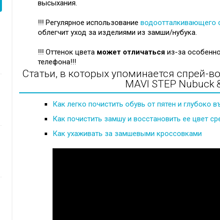
высыхания.
!!! Регулярное использование
водоотталкивающего 
облегчит уход за изделиями из замши/нубука.
!!! Оттенок цвета
может отличаться
из-за особенно
телефона!!!
Статьи, в которых упоминается спрей-в
MAVI STEP Nubuck &
Как легко почистить обувь от пятен и глубоко 
Как почистить замшу и восстановить ее цвет ср
Как ухаживать за замшевыми кроссовками