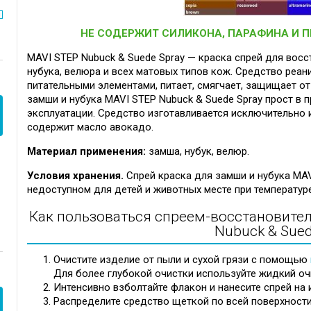
НЕ СОДЕРЖИТ СИЛИКОНА, ПАРАФИНА И 
MAVI STEP Nubuck & Suede Spray — краска спрей для восс
нубука, велюра и всех матовых типов кож. Средство реан
питательными элементами, питает, смягчает, защищает о
замши и нубука MAVI STEP Nubuck & Suede Spray прост в 
эксплуатации. Средство изготавливается исключительно 
содержит масло авокадо.
Материал применения:
замша, нубук, велюр.
Условия хранения.
Спрей краска для замши и нубука MAV
недоступном для детей и животных месте при температуре
Как пользоваться спреем-восстановител
Nubuck & Sued
Очистите изделие от пыли и сухой грязи с помощью
Для более глубокой очистки используйте жидкий оч
Интенсивно взболтайте флакон и нанесите спрей на 
Распределите средство щеткой по всей поверхности