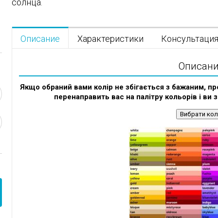
солнца.
Описание
Характеристики
Консультаци
Описан
Якщо обраний вами колір не збігається з бажаним, пр
перенаправить вас на палітру кольорів і ви 
Вибрати кол