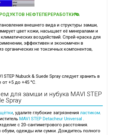
ПРОДУКТОВ НЕФТЕПЕРЕРАБОТКИ
тановления внешнего вида и структуры замши,
имирует цвет кожи, насыщает её минералами и
т климатических воздействий. Спрей-краска для
применении, эффективен и экономичен в
из органических не токсичных компонентов,
I STEP Nubuck & Suede Spray следует хранить в
 от +5 до +45 °C.
ем для замши и нубука MAVI STEP
e Spray
щётки
, удалите глубокие загрязнения
ластиком
.
иститель
MAVI STEP Detacheur Universal
.
изделие с 20-сантиметрового расстояния.
 обуви, одежды или сумки. Дождитесь полного