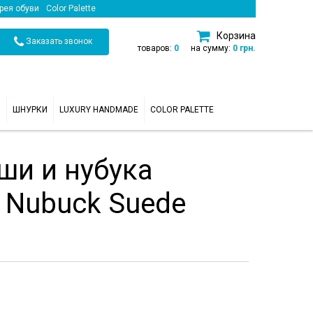
рея обуви
Color Palette
Корзина
Заказать звонок
товаров:
0
на сумму:
0 грн.
И
ШНУРКИ
LUXURY HANDMADE
COLOR PALETTE
ши и нубука
 Nubuck Suede