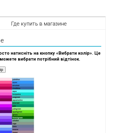
я
Где купить в магазине
ие
осто натисніть на кнопку «Вибрати колір». Це
зможете вибрати потрібний відтінок.
ір