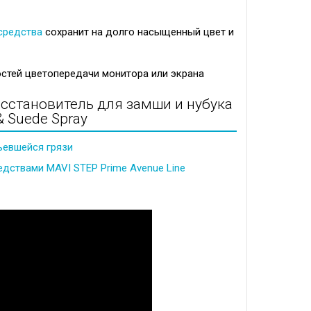
средства
сохранит на долго насыщенный цвет и
стей цветопередачи монитора или экрана
осстановитель для замши и нубука
 Suede Spray
въевшейся грязи
едствами MAVI STEP Prime Avenue Line