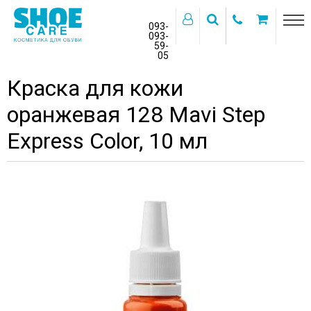
093-
093-
59-
>
05
Главная
Бренды
MAVI STEP
Краска для кожи
оранжевая 128 Mavi Step
Express Color, 10 мл