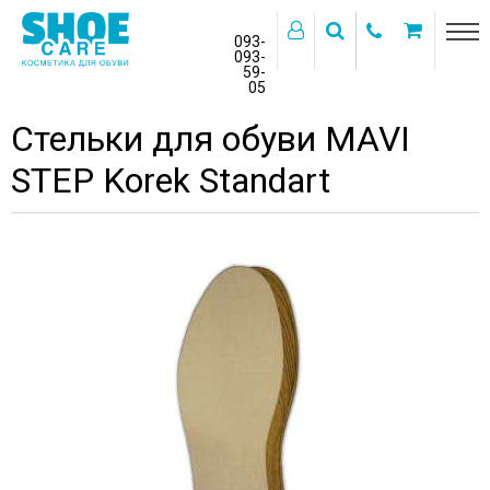
093-
093-
59-
>
05
Главная
Бренды
MAVI STEP
Стельки для обуви MAVI
STEP Korek Standart