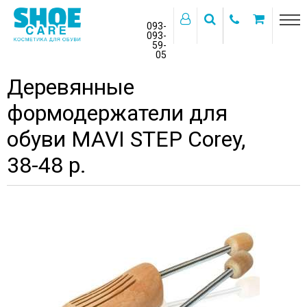
093-
093-
59-
>
05
Главная
Бренды
MAVI STEP
Деревянные
формодержатели для
обуви MAVI STEP Corey,
38-48 р.