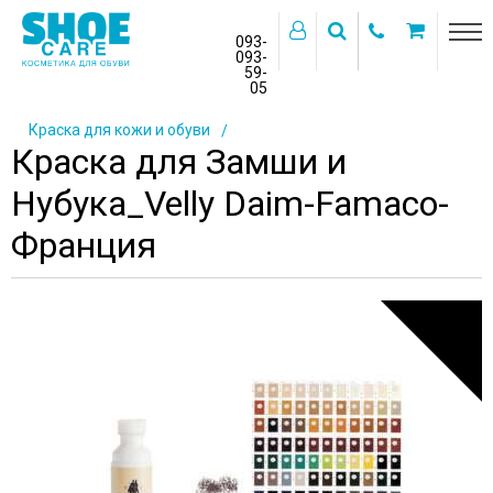
093-
093-
59-
>
05
Главная
Каталог товаров
Косметика для обуви
Краска для кожи и обуви
Краска для Замши и
Нубука_Velly Daim-Famaco-
Франция