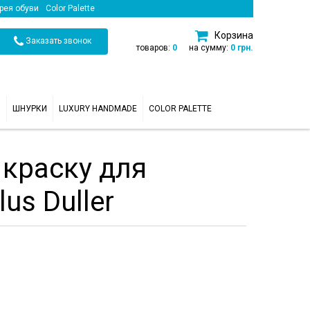
рея обуви
Color Palette
Корзина
Заказать звонок
товаров:
0
на сумму:
0 грн.
И
ШНУРКИ
LUXURY HANDMADE
COLOR PALETTE
краску для
us Duller