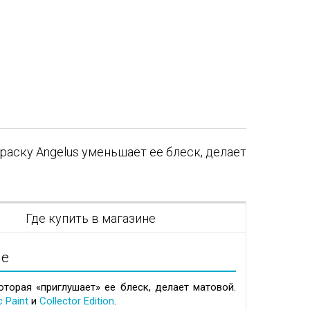
раску Angelus уменьшает ее блеск, делает
я
Где купить в магазине
ие
которая «приглушает» ее блеск, делает матовой.
c Paint
и
Collector Edition
.