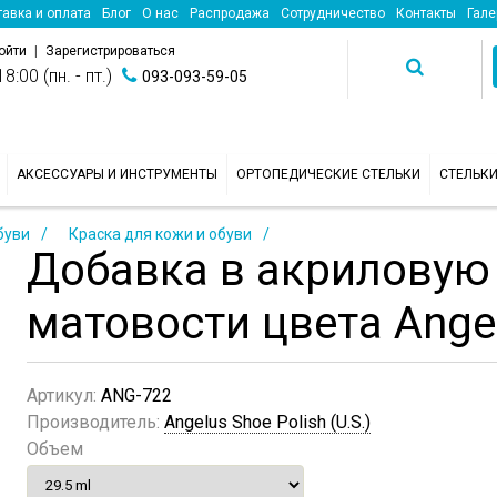
авка и оплата
Блог
О нас
Распродажа
Сотрудничество
Контакты
Гале
ойти
|
Зарегистрироваться
8:00 (пн. - пт.)
093-093-59-05
АКСЕССУАРЫ И ИНСТРУМЕНТЫ
ОРТОПЕДИЧЕСКИЕ СТЕЛЬКИ
СТЕЛЬК
буви
Краска для кожи и обуви
Добавка в акриловую 
матовости цвета Angel
Артикул:
ANG-722
Производитель:
Angelus Shoe Polish (U.S.)
Объем