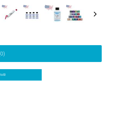
0)
зыв