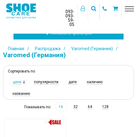
093-
093-
59-
>
05
показать фильтры
Главная
Распродажа
Varomed (Германия)
Varomed (Германия)
Сортировать по:
цене
популярности
дате
наличию
названию
16
32
64
128
Показывать по: