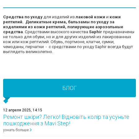
Средства по уходу
для изделий из
лаковой кожи
и
кожи
рептилий.
Деликатные крема, бальзамы по уходу за
изделиями из кожи рептилий, полирующие аэрозольные
средства
. Средствами высокого качества
Saphir
предназначены
не только для обуви, но и для других изделий из лакированных
кож или кож рептилий. Обувь, портмоне, клатчи, сумки,
чемоданы, перчатки - с средствами по уходу Saphir всегда будут
выглядеть великолепно.
БЛОГ
12 апреля 2025, 14:15
Ремонт шкіри? Легко! Відновіть колір та усуньте
пошкодження з Mavi Step!
узнать больше