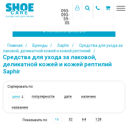
093-
093-
59-
>
05
показать фильтры
Главная
Бренды
Saphir
Средства для ухода за
лаковой, деликатной кожей и кожей рептилий
Средства для ухода за лаковой,
деликатной кожей и кожей рептилий
Saphir
Сортировать по:
цене
популярности
дате
наличию
названию
16
32
64
128
Показывать по: